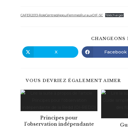
de
de
la
lecture :
publication :
CAFER2013-RoleCentredAppuiFemmesRurauxOIF-SC
Télécharger
CHANGEONS 
X
Facebook
Ouvrir
Ouvrir
dans
dans
une
une
autre
autre
fenêtre
fenêtre
VOUS DEVRIEZ ÉGALEMENT AIMER
Principes pour
l’observation indépendante
Gui