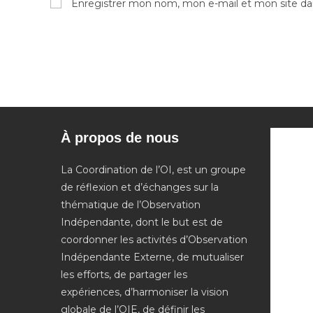
Enregistrer mon nom, mon e-mail et mon site da
or
address
username
to
to
comment
comment
À propos de nous
La Coordination de l’OI, est un groupe
de réflexion et d’échanges sur la
thématique de l’Observation
Indépendante, dont le but est de
coordonner les activités d’Observation
Indépendante Externe, de mutualiser
les efforts, de partager les
expériences, d’harmoniser la vision
globale de l’OIE, de définir les