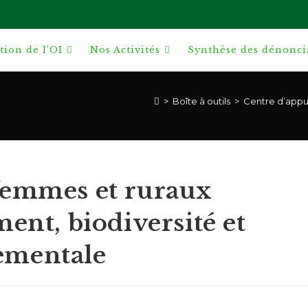
ion de l’OI
Nos Activités
Synthèse des dénonci
>
Boîte à outils
>
Centre d’appu
femmes et ruraux
ent, biodiversité et
ementale