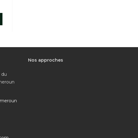
Nos approches
e du
ameroun
ameroun
S’ouvre
.com