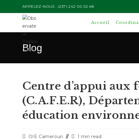
Skip
APPELEZ-NOUS : (237) 242 00 52 48
to
content
Accueil
Coordinat
Blog
Centre d’appui aux 
(C.A.F.E.R), Départem
éducation environn
Auteur/autrice
Temps
OIE Cameroun
1 min read