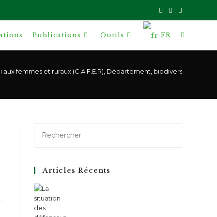
ations
Publications
Outils
FR
Toggle
website
i aux femmes et ruraux (C.A.F.E.R), Département, biodiversité et éd
search
Articles Récents