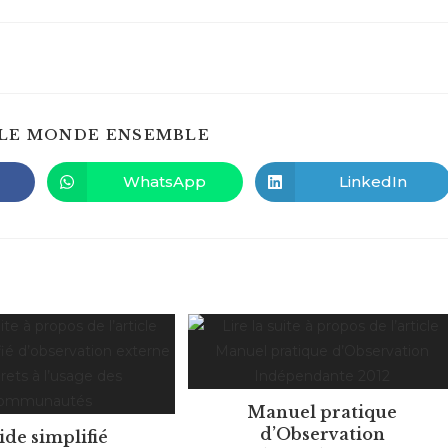
PARTAGER
LE MONDE ENSEMBLE
CE
CONTENU
WhatsApp
LinkedIn
Ouvrir
Ouvrir
dans
dans
une
une
autre
autre
fenêtre
fenêtre
Manuel pratique
d’Observation
de simplifié