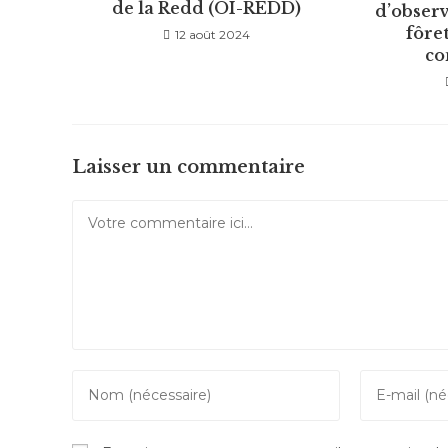
de la Redd (OI-REDD)
d’observ
fôret
12 août 2024
c
Laisser un commentaire
Comment
Enter
Enter
your
your
name
email