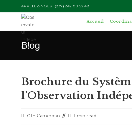
Skip
APPELEZ-NOUS : (237) 242 00 52 48
to
content
Accueil
Coordinat
Blog
Brochure du Systèm
l’Observation Indé
Auteur/autrice
Temps
OIE Cameroun
1 min read
de
de
la
lecture :