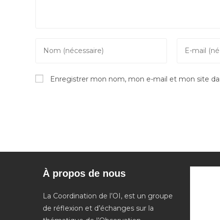
Enter
Enter
your
your
name
email
Enregistrer mon nom, mon e-mail et mon site da
or
address
username
to
to
comment
comment
À propos de nous
La Coordination de l’OI, est un groupe
de réflexion et d’échanges sur la