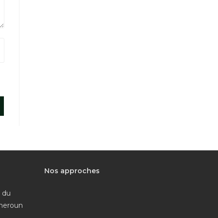
Nos approches
e du
ameroun