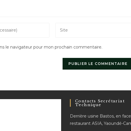
Saisir
l’URL
de
ns le navigateur pour mon prochain commentaire.
votre
site
(facultatif)
Contacts Secrétariat
Technique
Derrière usine Bastos, en fac
restaurant ASIA, Yaoundé-C