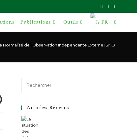
ations
Publications
Outils
FR
Toggle
website
 Normalisé de l’Observation Indépendante Externe (SNOIE)
search
)
Articles Récents