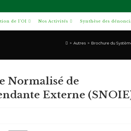
ion de l’OI
Nos Activités
Synthèse des dénonci
>
Autres
>
Brochure du Système
e Normalisé de
pendante Externe (SNOIE