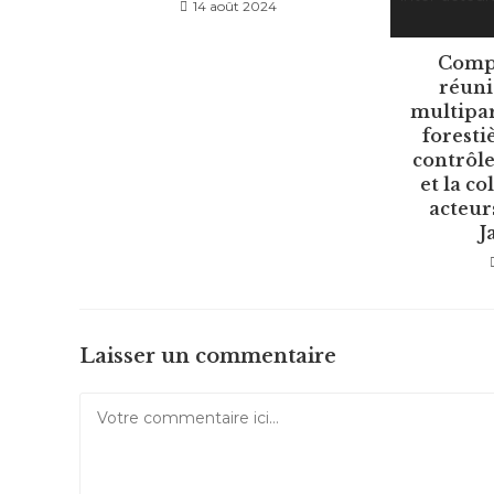
14 août 2024
Compt
réuni
multipart
forestiè
contrôle
et la co
acteur
J
Laisser un commentaire
Comment