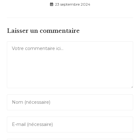
23 septembre 2024
Laisser un commentaire
Comment
Enter
your
name
Enter
or
your
username
email
to