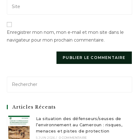
Saisir
address
comment
l’URL
to
de
comment
votre
Enregistrer mon nom, mon e-mail et mon site dans le
site
navigateur pour mon prochain commentaire.
(facultatif)
Articles Récents
La situation des défenseurs/seuses de
l’environnement au Cameroun : risques,
menaces et pistes de protection
5 JUIN 2026
/
0 COMMENTAIRE