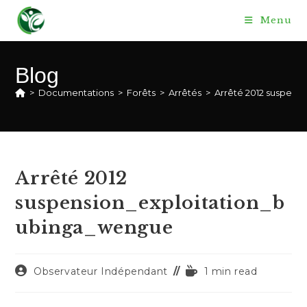
Skip
Menu
to
content
Blog
>
Documentations
>
Forêts
>
Arrêtés
>
Arrêté 2012 suspens
Arrêté 2012
suspension_exploitation_b
ubinga_wengue
Auteur/autrice
Temps
Observateur Indépendant
1 min read
de
de
la
lecture :