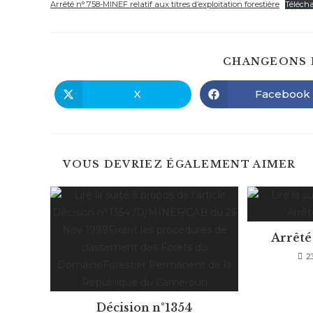
publication :
Arrêté n° 758-MINEF relatif aux titres d’exploitation forestière
Téléch
CHANGEONS 
X
Facebook
Ouvrir
Ouvrir
dans
dans
une
une
autre
autre
fenêtre
fenêtre
VOUS DEVRIEZ ÉGALEMENT AIMER
Arrêté
2
Décision n°1354