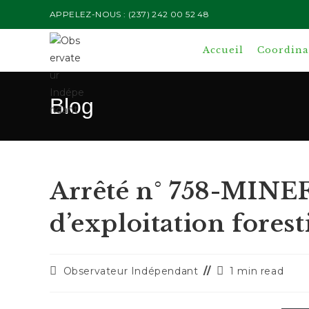
Skip
APPELEZ-NOUS : (237) 242 00 52 48
to
content
Accueil
Coordinat
Blog
Arrêté n° 758-MINEF 
d’exploitation forest
Auteur/autrice
Temps
Observateur Indépendant
1 min read
de
de
la
lecture :