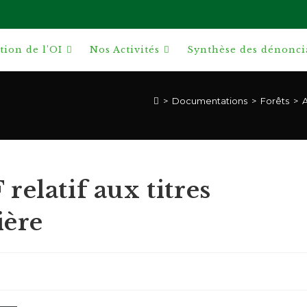
ion de l’OI
Nos Activités
Synthèse des dénonci
>
Documentations
>
Forêts
>
A
relatif aux titres
ière