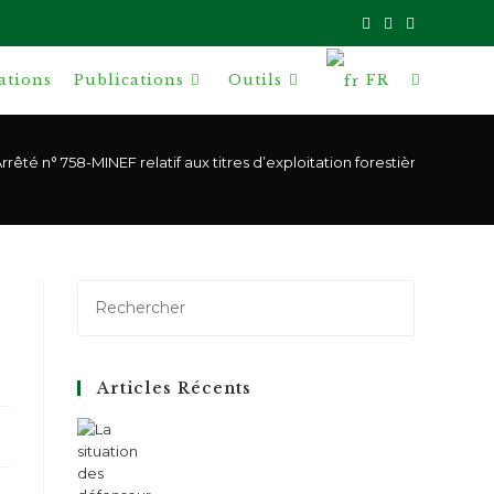
ations
Publications
Outils
FR
Toggle
website
rrêté n° 758-MINEF relatif aux titres d’exploitation forestière
search
Articles Récents