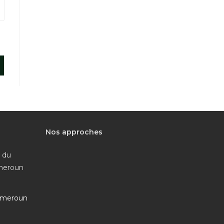
Nos approches
e du
ameroun
ameroun