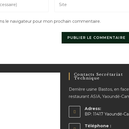
Saisir
l’URL
de
ns le navigateur pour mon prochain commentaire.
votre
site
(facultatif)
Contacts Secrétariat
Technique
Derrière usine Bastos, en fac
restaurant ASIA, Yaoundé-C
Adress:
BP: 11417 Yaoundé-C
Téléphone :