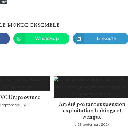
arger
PARTAGER
LE MONDE ENSEMBLE
CE
CONTENU
WhatsApp
LinkedIn
Ouvrir
Ouvrir
dans
dans
une
une
autre
autre
fenêtre
fenêtre
 VC Uniprovince
Arrêté portant suspension
3 septembre 2024
exploitation bubinga et
wengue
23 septembre 2024