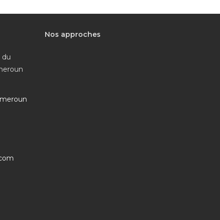
Nos approches
e du
ameroun
ameroun
S’ouvre
.com
dans
votre
application