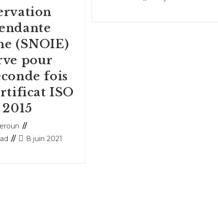
la
de
publiée :
ervation
publication :
lecture :
endante
ne (SNOIE)
rve pour
econde fois
rtificat ISO
 2015
ice
eroun
Publication
ead
8 juin 2021
publiée :
: