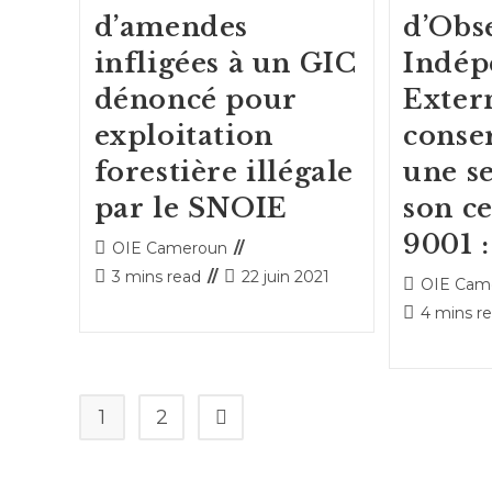
d’amendes
d’Obs
infligées à un GIC
Indép
dénoncé pour
Exter
exploitation
conse
forestière illégale
une s
par le SNOIE
son ce
9001 :
Auteur/autrice
OIE Cameroun
de
Temps
Publication
3 mins read
22 juin 2021
Auteur/autr
OIE Cam
la
de
publiée :
de
Temps
4 mins r
publication :
lecture :
la
de
publication 
lecture :
1
2
Aller à la page suivante