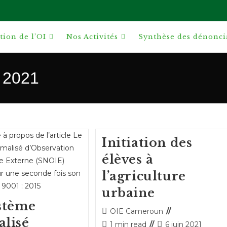
ion de l’OI
Nos Activités
Synthèse des dénonci
n 2021
Initiation des
élèves à
l’agriculture
urbaine
stème
Auteur/autrice
OIE Cameroun
lisé
de
Temps
Publication
1 min read
6 juin 2021