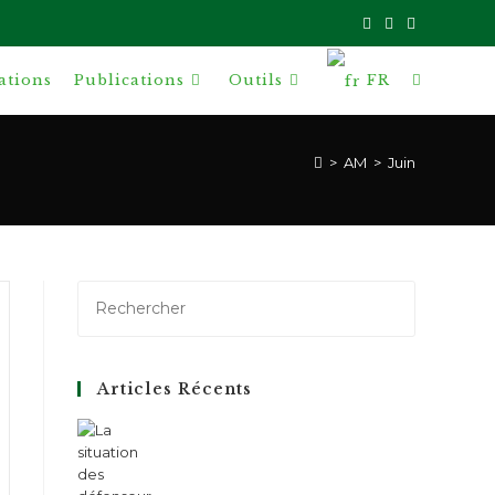
ations
Publications
Outils
FR
Toggle
website
>
AM
>
Juin
search
Articles Récents