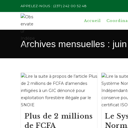
Skip
APPELEZ-NOUS : (237) 242 00 52 48
to
content
Accueil
Coordinat
Archives mensuelles : jui
Plus de 2 millions
Le Sy
de FCFA
Norma