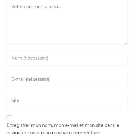
Comment
Enter
your
name
Enter
or
your
username
email
to
Saisir
address
comment
l’URL
to
de
comment
votre
Enregistrer mon nom, mon e-mail et mon site dans le
site
navigateur pour mon prochain commentaire.
(facultatif)