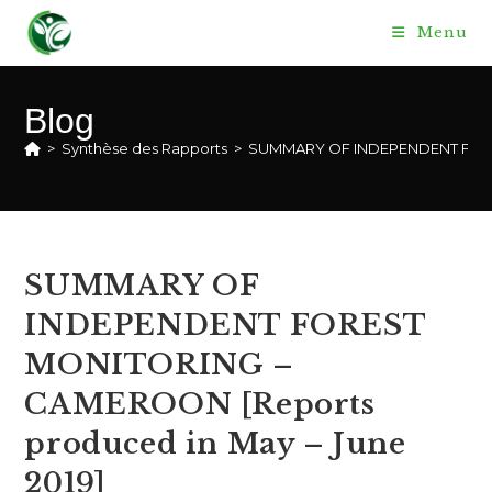
Skip
Menu
to
content
Blog
>
Synthèse des Rapports
>
SUMMARY OF INDEPENDENT FORES
SUMMARY OF
INDEPENDENT FOREST
MONITORING –
CAMEROON [Reports
produced in May – June
2019]