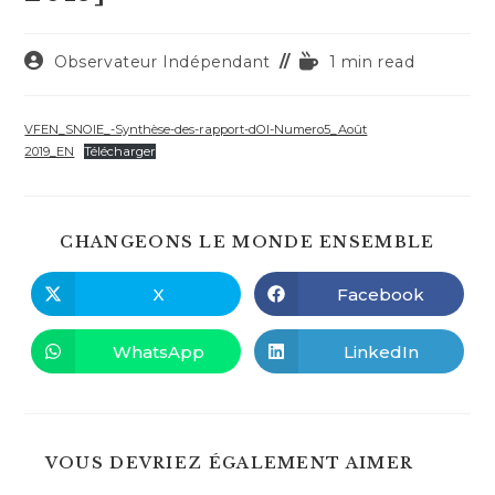
Auteur/autrice
Temps
Observateur Indépendant
1 min read
de
de
la
lecture :
publication :
VFEN_SNOIE_-Synthèse-des-rapport-dOI-Numero5_Août
2019_EN
Télécharger
PART
CHANGEONS LE MONDE ENSEMBLE
CE
CONT
X
Facebook
Ouvrir
Ouvrir
dans
dans
une
une
autre
autre
WhatsApp
LinkedIn
Ouvrir
Ouvrir
fenêtre
fenêtre
dans
dans
une
une
autre
autre
fenêtre
fenêtre
VOUS DEVRIEZ ÉGALEMENT AIMER