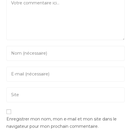
Enter
your
name
Enter
or
your
username
email
to
Saisir
address
comment
l’URL
to
de
comment
votre
Enregistrer mon nom, mon e-mail et mon site dans le
site
navigateur pour mon prochain commentaire.
(facultatif)