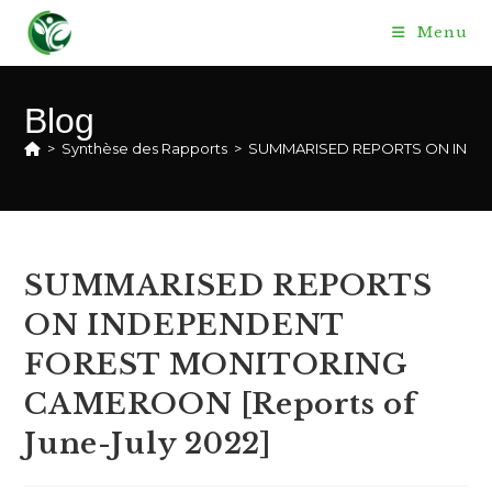
Skip
Menu
to
content
Blog
>
Synthèse des Rapports
>
SUMMARISED REPORTS ON INDEPE
SUMMARISED REPORTS
ON INDEPENDENT
FOREST MONITORING
CAMEROON [Reports of
June-July 2022]