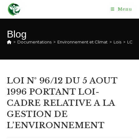
Skip
Menu
to
content
Blog
>
Documentations
>
Environnement et Climat
>
Lois
>
LOI N
LOI N° 96/12 DU 5 AOUT
1996 PORTANT LOI-
CADRE RELATIVE A LA
GESTION DE
L’ENVIRONNEMENT