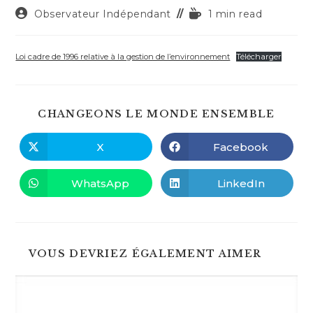
Auteur/autrice
Temps
Observateur Indépendant
1 min read
de
de
la
lecture :
publication :
Loi cadre de 1996 relative à la gestion de l’environnement
Télécharger
PART
CHANGEONS LE MONDE ENSEMBLE
CE
CONT
X
Facebook
Ouvrir
Ouvrir
dans
dans
une
une
autre
autre
WhatsApp
LinkedIn
Ouvrir
Ouvrir
fenêtre
fenêtre
dans
dans
une
une
autre
autre
fenêtre
fenêtre
VOUS DEVRIEZ ÉGALEMENT AIMER