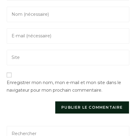
Enter
your
name
Enter
or
your
username
email
to
Saisir
address
comment
l’URL
to
de
comment
votre
Enregistrer mon nom, mon e-mail et mon site dans le
site
navigateur pour mon prochain commentaire.
(facultatif)