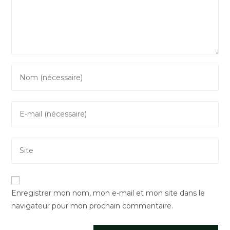
Enter
your
name
Enter
or
your
username
email
to
Saisir
address
comment
l’URL
to
de
comment
votre
Enregistrer mon nom, mon e-mail et mon site dans le
site
navigateur pour mon prochain commentaire.
(facultatif)