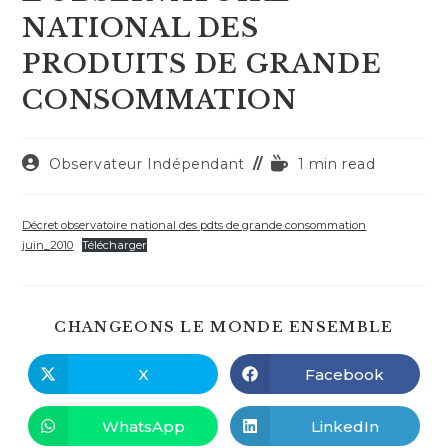
NATIONAL DES
PRODUITS DE GRANDE
CONSOMMATION
Auteur/autrice
Temps
Observateur Indépendant
1 min read
de
de
la
lecture :
publication :
Décret observatoire national des pdts de grande consommation
juin_2010
Télécharger
PART
CHANGEONS LE MONDE ENSEMBLE
CE
CONT
X
Facebook
Ouvrir
Ouvrir
dans
dans
une
une
autre
autre
WhatsApp
LinkedIn
Ouvrir
Ouvrir
fenêtre
fenêtre
dans
dans