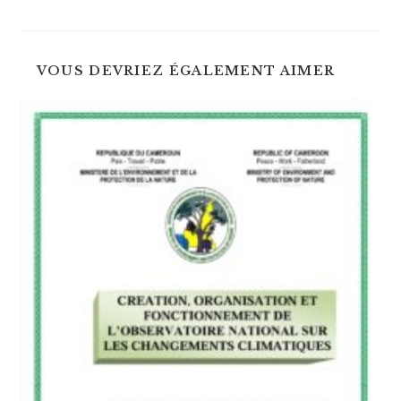
une
une
autre
autre
fenêtre
fenêtre
VOUS DEVRIEZ ÉGALEMENT AIMER