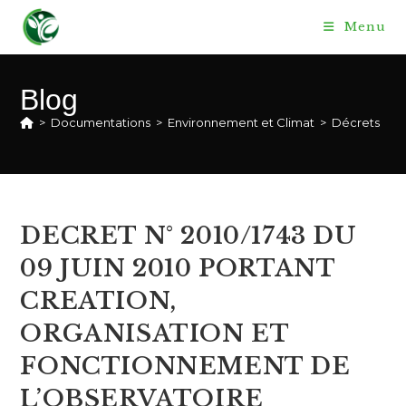
Skip
Menu
to
content
Blog
>
Documentations
>
Environnement et Climat
>
Décrets
>
D
DECRET N° 2010/1743 DU
09 JUIN 2010 PORTANT
CREATION,
ORGANISATION ET
FONCTIONNEMENT DE
L’OBSERVATOIRE