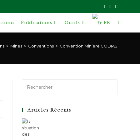
ations
Publications
Outils
FR
Toggle
website
ns
>
Mines
>
Conventions
>
Convention Miniere CODIAS
search
Articles Récents