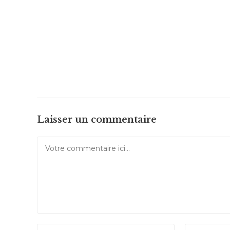
Laisser un commentaire
Comment
Enter
Enter