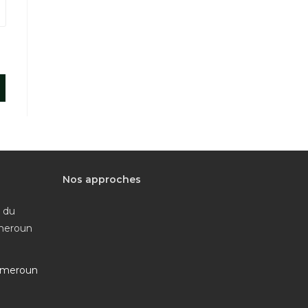
Nos approches
e du
ameroun
ameroun