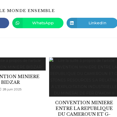
PARTAGER
LE MONDE ENSEMBLE
CE
CONTENU
WhatsApp
LinkedIn
Ouvrir
Ouvrir
dans
dans
une
une
autre
autre
fenêtre
fenêtre
NTION MINIERE
BIDZAR
28 juin 2025
CONVENTION MINIERE
ENTRE LA REPUBLIQUE
DU CAMEROUN ET G-