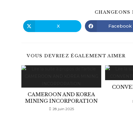
CHANGEONS 
X
Facebook
Ouvrir
Ouvrir
dans
dans
une
une
autre
autre
fenêtre
fenêtre
VOUS DEVRIEZ ÉGALEMENT AIMER
CONVE
CAMEROON AND KOREA
MINING INCORPORATION
28 juin 2025