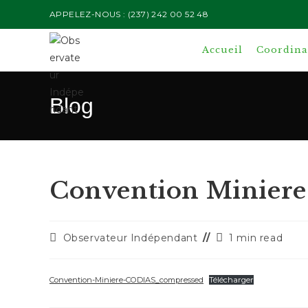
Skip
APPELEZ-NOUS : (237) 242 00 52 48
to
content
Accueil
Coordinat
Blog
Convention Minier
Auteur/autrice
Temps
Observateur Indépendant
1 min read
de
de
la
lecture :
publication :
Convention-Miniere-CODIAS_compressed
Télécharger