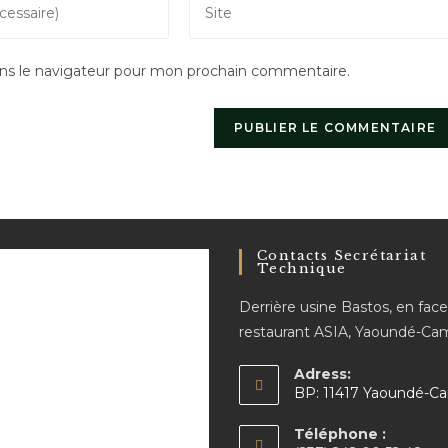
l’URL
de
ns le navigateur pour mon prochain commentaire.
votre
site
(facultatif)
Contacts Secrétariat
Technique
Derrière usine Bastos, en fac
restaurant ASIA, Yaoundé-C
Adress:
BP: 11417 Yaoundé-C
Téléphone :