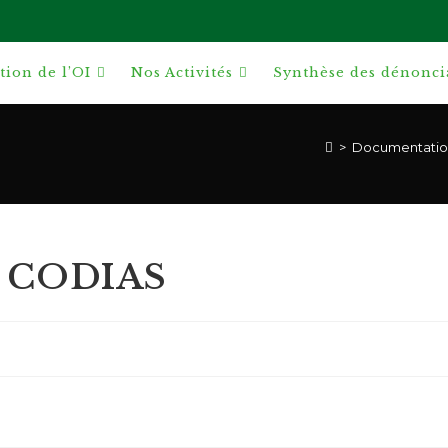
ion de l’OI
Nos Activités
Synthèse des dénonci
>
Documentatio
e CODIAS