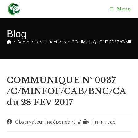
Skip
Menu
to
content
Blog
>
Sommier des infractions
>
COMMUNIQUE N° 0037 /C/MINFOF
COMMUNIQUE N° 0037
/C/MINFOF/CAB/BNC/CA
du 28 FEV 2017
Auteur/autrice
Temps
Observateur Indépendant
1 min read
de
de
la
lecture :