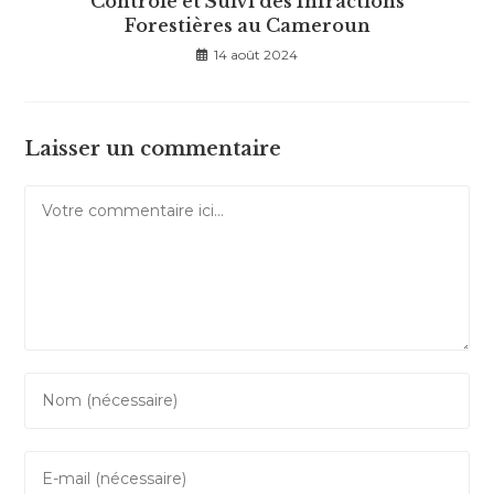
Contrôle et Suivi des Infractions
Forestières au Cameroun
14 août 2024
Laisser un commentaire
Comment
Enter
your
name
Enter
or
your