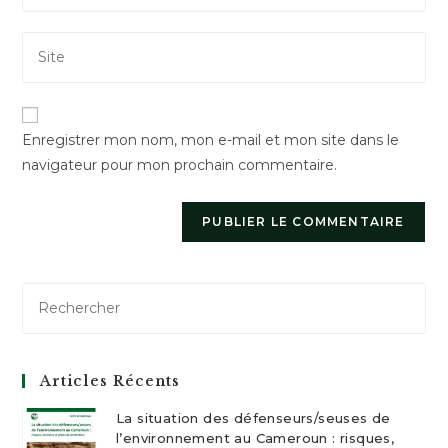
username
email
to
Saisir
address
comment
l’URL
to
de
comment
votre
Enregistrer mon nom, mon e-mail et mon site dans le
site
navigateur pour mon prochain commentaire.
(facultatif)
Articles Récents
La situation des défenseurs/seuses de
l’environnement au Cameroun : risques,