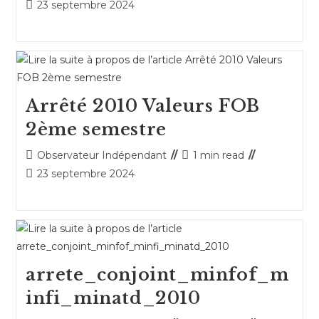
de
de
Publication
23 septembre 2024
la
lecture :
publiée :
publication :
Arrêté 2010 Valeurs FOB
2ème semestre
Auteur/autrice
Temps
Observateur Indépendant
1 min read
de
de
Publication
23 septembre 2024
la
lecture :
publiée :
publication :
arrete_conjoint_minfof_m
infi_minatd_2010