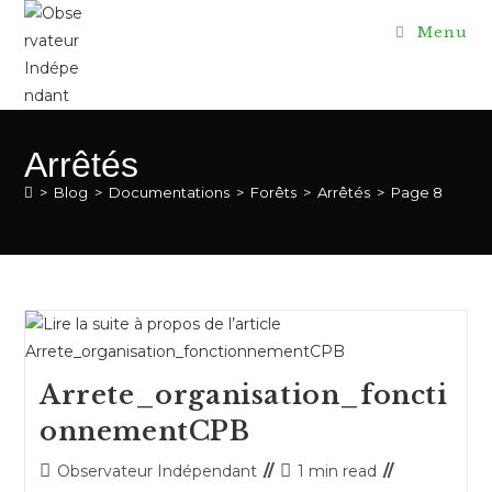
Skip
Menu
to
content
Arrêtés
>
Blog
>
Documentations
>
Forêts
>
Arrêtés
>
Page 8
Arrete_organisation_foncti
onnementCPB
Auteur/autrice
Temps
Observateur Indépendant
1 min read