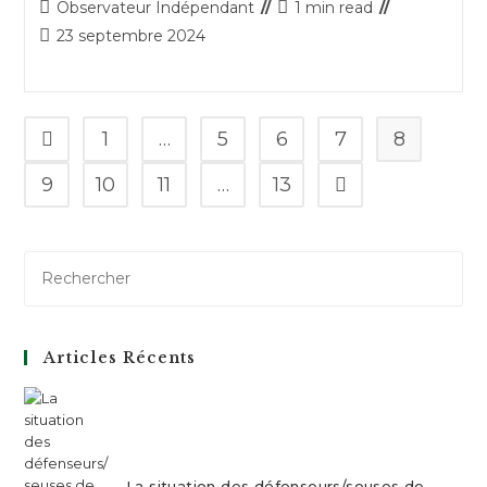
Auteur/autrice
Temps
Observateur Indépendant
1 min read
de
de
Publication
23 septembre 2024
la
lecture :
publiée :
publication :
1
…
5
6
7
8
Go to the previous page
9
10
11
…
13
Aller à la page suiv
Articles Récents
La situation des défenseurs/seuses de