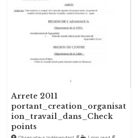
Arrete 2011
portant_creation_organisat
ion_travail_dans_Check
points
Auteur/autrice
Temps
Observateur Indépendant
1 min read