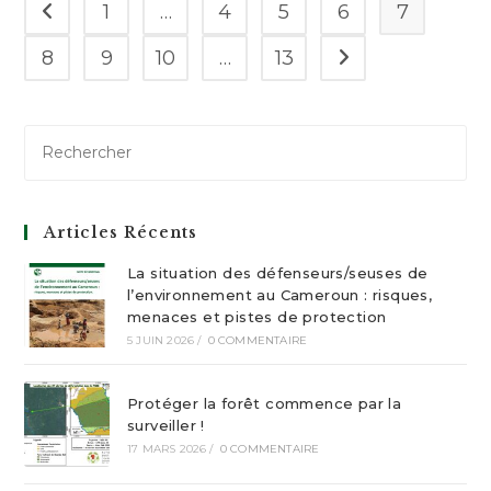
1
…
4
5
6
7
Go to the previous page
8
9
10
…
13
Aller à la page suiv
Articles Récents
La situation des défenseurs/seuses de
l’environnement au Cameroun : risques,
menaces et pistes de protection
5 JUIN 2026
/
0 COMMENTAIRE
Protéger la forêt commence par la
surveiller !
17 MARS 2026
/
0 COMMENTAIRE