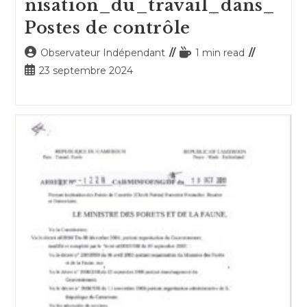
nisation_du_travail_dans_
Postes de contrôle
Auteur/autrice
Temps
Observateur Indépendant
1 min read
de
de
Publication
23 septembre 2024
la
lecture :
publiée :
publication :