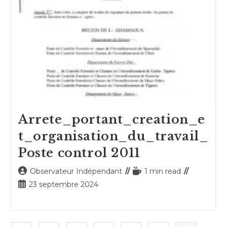
Arrete_portant_creation_e
t_organisation_du_travail_
Poste control 2011
Auteur/autrice
Temps
Observateur Indépendant
1 min read
de
de
Publication
23 septembre 2024
la
lecture :
publiée :
publication :