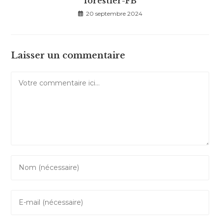
forestier-FB
20 septembre 2024
Laisser un commentaire
Comment
Enter
your
name
Enter
or
your
username
email