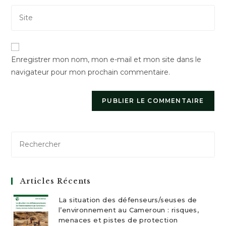
to
Saisir
address
comment
l’URL
to
de
comment
votre
Enregistrer mon nom, mon e-mail et mon site dans le
site
navigateur pour mon prochain commentaire.
(facultatif)
Articles Récents
La situation des défenseurs/seuses de
l’environnement au Cameroun : risques,
menaces et pistes de protection