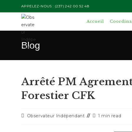
Skip
APPELEZ-NOUS : (237) 242 00 52 48
to
content
Accueil
Coordinat
Blog
Arrêté PM Agrement
Forestier CFK
Auteur/autrice
Temps
Observateur Indépendant
1 min read
de
de
la
lecture :