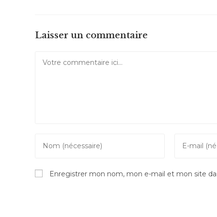
Laisser un commentaire
Comment
Enter
Enter
your
your
name
email
Enregistrer mon nom, mon e-mail et mon site da
or
address
username
to
to
comment
comment