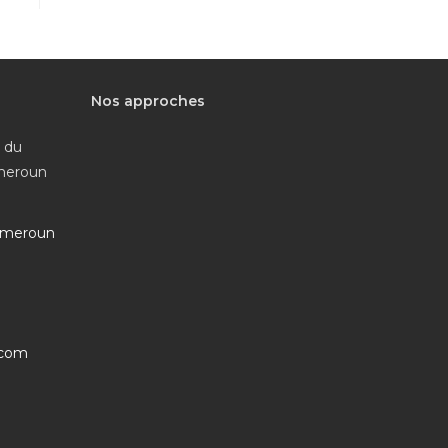
Nos approches
e du
ameroun
ameroun
S’ouvre
.com
dans
votre
application