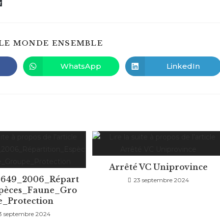
r
PARTAGER
LE MONDE ENSEMBLE
CE
CONTENU
WhatsApp
LinkedIn
Ouvrir
Ouvrir
dans
dans
une
une
autre
autre
fenêtre
fenêtre
Arrêté VC Uniprovince
0649_2006_Répart
23 septembre 2024
spèces_Faune_Gro
e_Protection
3 septembre 2024