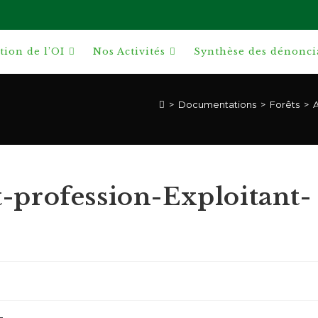
ion de l’OI
Nos Activités
Synthèse des dénonci
>
Documentations
>
Forêts
>
A
-profession-Exploitant-