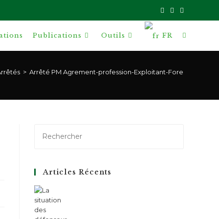
ations
Publications
Outils
FR
Toggle
website
rrêtés
>
Arrêté PM Agrement-profession-Exploitant-Forestier CFK
search
Articles Récents