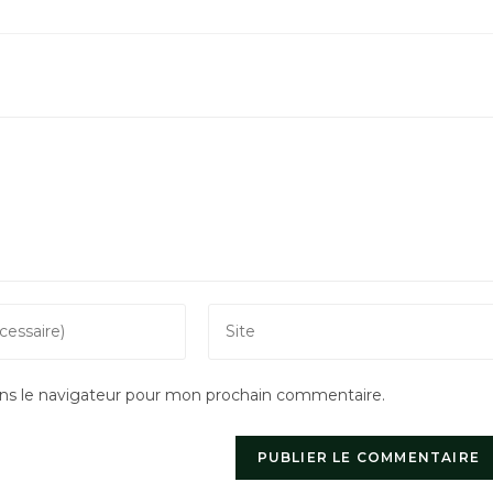
Saisir
l’URL
de
ns le navigateur pour mon prochain commentaire.
votre
site
(facultatif)