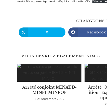
publication :
Arrêté PM Agrement-profession-Exploitant-Forestier CFK
Télécharge
CHANGEONS 
X
Facebook
Ouvrir
Ouvrir
dans
dans
une
une
autre
autre
fenêtre
fenêtre
VOUS DEVRIEZ ÉGALEMENT AIMER
Arrêté conjoint MINATD-
Arrêté_
MINFI-MINFOF
ition_E
up
23 septembre 2024
2