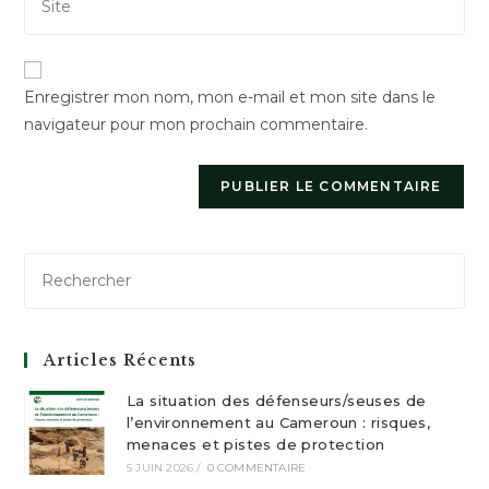
comment
l’URL
to
de
comment
votre
Enregistrer mon nom, mon e-mail et mon site dans le
site
navigateur pour mon prochain commentaire.
(facultatif)
Articles Récents
La situation des défenseurs/seuses de
l’environnement au Cameroun : risques,
menaces et pistes de protection
5 JUIN 2026
/
0 COMMENTAIRE