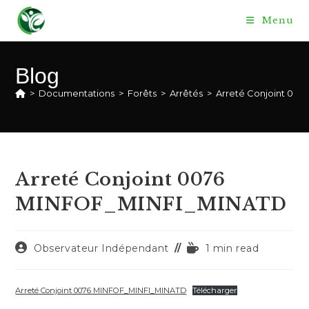
Skip
Menu
to
content
Blog
>
Documentations
>
Forêts
>
Arrêtés
>
Arreté Conjoint 00
Arreté Conjoint 0076
MINFOF_MINFI_MINATD
Auteur/autrice
Temps
Observateur Indépendant
1 min read
de
de
la
lecture :
publication :
Arreté Conjoint 0076 MINFOF_MINFI_MINATD
Télécharger