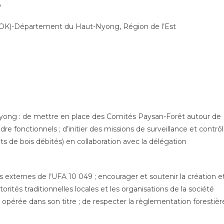
A
OK)-Département du Haut-Nyong, Région de l’Est
yong : de mettre en place des Comités Paysan-Forêt autour de
dre fonctionnels ; d’initier des missions de surveillance et contrô
pôts de bois débités) en collaboration avec la délégation
ites externes de l’UFA 10 049 ; encourager et soutenir la création e
rités traditionnelles locales et les organisations de la société
ale opérée dans son titre ; de respecter la règlementation forestièr