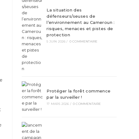
La situation des
défenseurs/seuses de
l’environnement au Cameroun :
risques, menaces et pistes de
protection
5 JUIN 2026
/
0 COMMENTAIRE
le
Protéger la forêt commence
par la surveiller !
17 MARS 2026
/
0 COMMENTAIRE
t
e