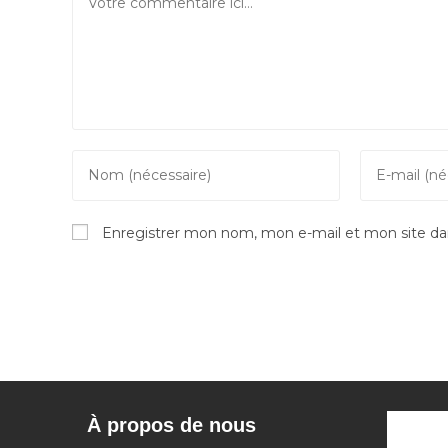
Enter
Enter
your
your
name
email
Enregistrer mon nom, mon e-mail et mon site da
or
address
username
to
to
comment
comment
À propos de nous