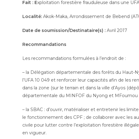
publication :
Fait :
E
xploitation forestière frauduleuse dans une UF
Localité:
Akok-Maka, Arrondissement de Bebend (AT
Date de soumission/Destinataire(s) :
Avril 2017
Recommandations
Les recommandations formulées à l’endroit de :
– la Délégation départementale des forêts du Haut-N
l’UFA 10 049 et renforcer leur capacités afin de les ren
dans la zone (sur le terrain et dans la ville d’Ayos (dé
départementale du MINFOF du Nyong et MFoumou
– la SBAC : d’ouvrir, matérialiser et entretenir les lim
le fonctionnement des CPF ; de collaborer avec les auto
civile pour lutter contre l’exploitation forestière illég
en vigueur.