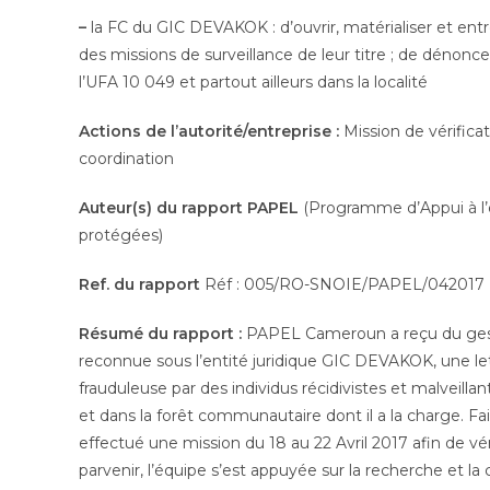
–
la FC du GIC DEVAKOK : d’ouvrir, matérialiser et entr
des missions de surveillance de leur titre ; de dénoncer
l’UFA 10 049 et partout ailleurs dans la localité
Actions de l’autorité/entreprise :
Mission de vérifica
coordination
Auteur(s) du rapport
PAPEL
(Programme d’Appui à l’é
protégées)
Ref. du rapport
Réf : 005/RO-SNOIE/PAPEL/042017
Résumé du rapport :
PAPEL Cameroun a reçu du ges
reconnue sous l’entité juridique GIC DEVAKOK, une lett
frauduleuse par des individus récidivistes et malveill
et dans la forêt communautaire dont il a la charge. F
effectué une mission du 18 au 22 Avril 2017 afin de vé
parvenir, l’équipe s’est appuyée sur la recherche et l