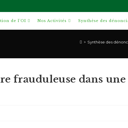
ion de l’OI
Nos Activités
Synthèse des dénonci
>
Synthèse des dénonci
ère frauduleuse dans une