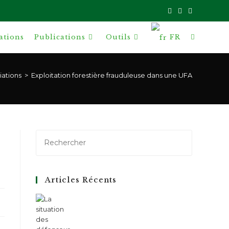
ations
Publications
Outils
FR
Toggle
website
ations
>
Exploitation forestière frauduleuse dans une UFA
search
Articles Récents