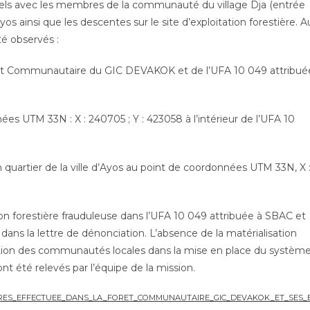
duels avec les membres de la communauté du village Dja (entrée
s ainsi que les descentes sur le site d’exploitation forestière. A
té observés :
Forêt Communautaire du GIC DEVAKOK et de l’UFA 10 049 attribué
ées UTM 33N : X : 240705 ; Y : 423058 à l’intérieur de l’UFA 10
 quartier de la ville d’Ayos au point de coordonnées UTM 33N, X 
ation forestière frauduleuse dans l’UFA 10 049 attribuée à SBAC et
s la lettre de dénonciation. L’absence de la matérialisation
cipation des communautés locales dans la mise en place du systèm
t été relevés par l’équipe de la mission.
ERES_EFFECTUEE_DANS_LA_FORET_COMMUNAUTAIRE_GIC_DEVAKOK_ET_SES_