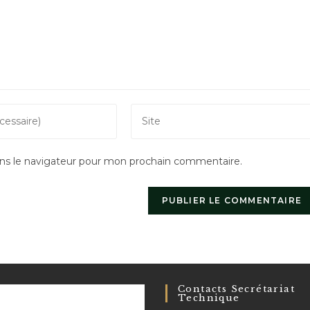
Saisir
l’URL
de
ns le navigateur pour mon prochain commentaire.
votre
site
(facultatif)
Contacts Secrétariat
Technique