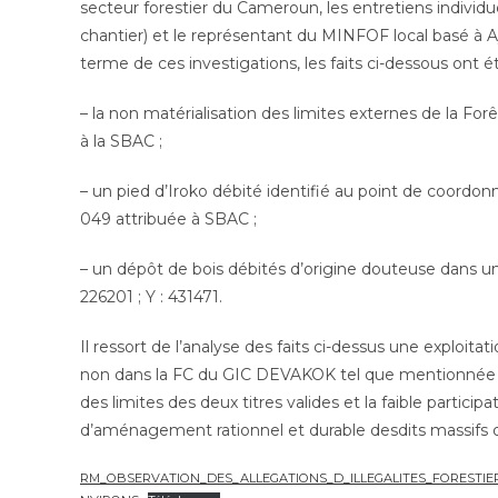
secteur forestier du Cameroun, les entretiens indivi
chantier) et le représentant du MINFOF local basé à Ayo
terme de ces investigations, les faits ci-dessous ont é
– la non matérialisation des limites externes de la 
à la SBAC ;
– un pied d’Iroko débité identifié au point de coordonn
049 attribuée à SBAC ;
– un dépôt de bois débités d’origine douteuse dans un
226201 ; Y : 431471.
Il ressort de l’analyse des faits ci-dessus une exploit
non dans la FC du GIC DEVAKOK tel que mentionnée dan
des limites des deux titres valides et la faible parti
d’aménagement rationnel et durable desdits massifs on
RM_OBSERVATION_DES_ALLEGATIONS_D_ILLEGALITES_FORESTI