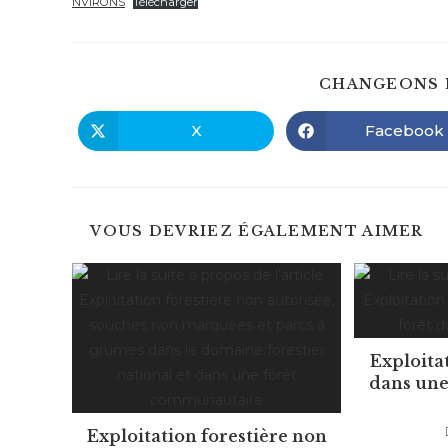
NVIRONS
Télécharger
CHANGEONS 
X
Facebook
Ouvrir
Ouvrir
dans
dans
une
une
autre
autre
fenêtre
fenêtre
VOUS DEVRIEZ ÉGALEMENT AIMER
Exploita
dans une
Exploitation forestière non