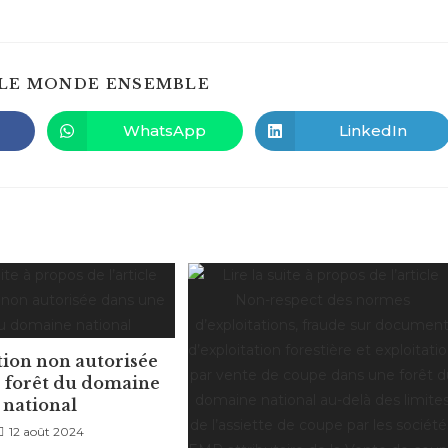
PARTAGER
LE MONDE ENSEMBLE
CE
CONTENU
WhatsApp
LinkedIn
Ouvrir
Ouvrir
dans
dans
une
une
autre
autre
fenêtre
fenêtre
tion non autorisée
 forêt du domaine
national
12 août 2024