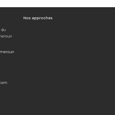
Nos approches
e du
ameroun
ameroun
S’ouvre
.com
dans
votre
application