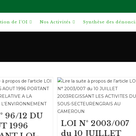
ion de l’OI
Nos Activités
Synthèse des dénonci
° 96/12 DU
LOI N° 2003/007
T 1996
du 10 JUILLET
ANT LOI-