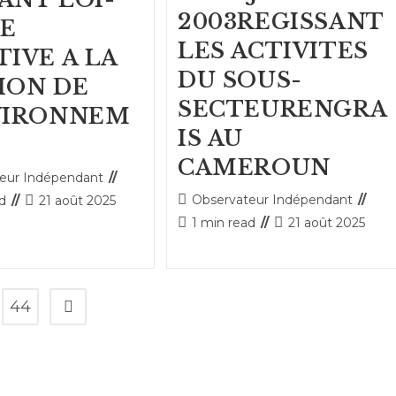
2003REGISSANT
E
LES ACTIVITES
TIVE A LA
DU SOUS-
ION DE
SECTEURENGRA
VIRONNEM
IS AU
CAMEROUN
ice
eur Indépendant
Auteur/autrice
Publication
Observateur Indépendant
ad
21 août 2025
de
publiée :
Temps
Publication
1 min read
21 août 2025
:
la
de
publiée :
publication :
lecture :
44
Aller à la page suivante