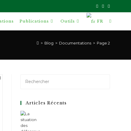
ations
Publications
Outils
FR
Toggle
website
>
Blog
>
Documentations
>
Page 2
search
Articles Récents