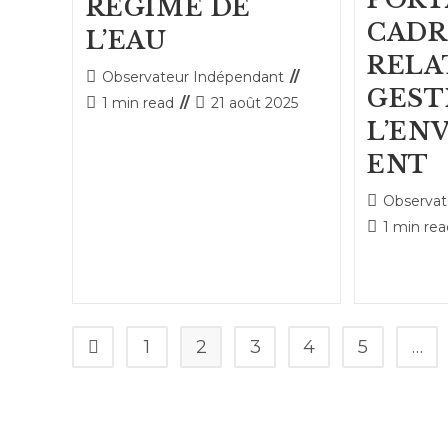
REGIME DE
CADR
L’EAU
RELA
Auteur/autrice
Observateur Indépendant
GEST
de
Temps
Publication
1 min read
21 août 2025
la
de
publiée :
L’EN
publication :
lecture :
ENT
Auteur/autr
Observat
de
Temps
1 min re
la
de
publication 
lecture :
1
2
3
4
5
…
Go to the previous page