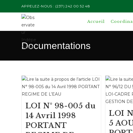
Skip
APPELEZ-NOUS : (237) 242 00 52 48
to
content
Accueil
Coordinat
Documentations
LOI N° 98-005 du
LOI N
14 Avril 1998
5 AOU
PORTANT
PORT