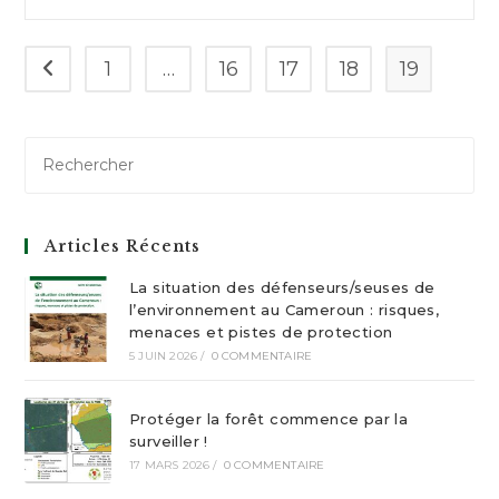
publication :
1
…
16
17
18
19
Go to the previous page
Articles Récents
La situation des défenseurs/seuses de
l’environnement au Cameroun : risques,
menaces et pistes de protection
5 JUIN 2026
/
0 COMMENTAIRE
Protéger la forêt commence par la
surveiller !
17 MARS 2026
/
0 COMMENTAIRE