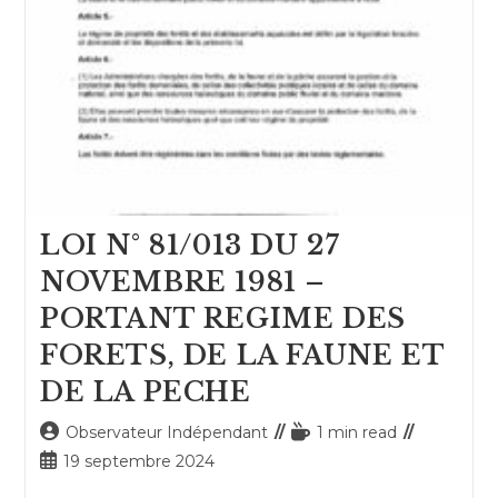
LOI N° 81/013 DU 27
NOVEMBRE 1981 –
PORTANT REGIME DES
FORETS, DE LA FAUNE ET
DE LA PECHE
Auteur/autrice
Temps
Observateur Indépendant
1 min read
de
de
Publication
19 septembre 2024
la
lecture :
publiée :