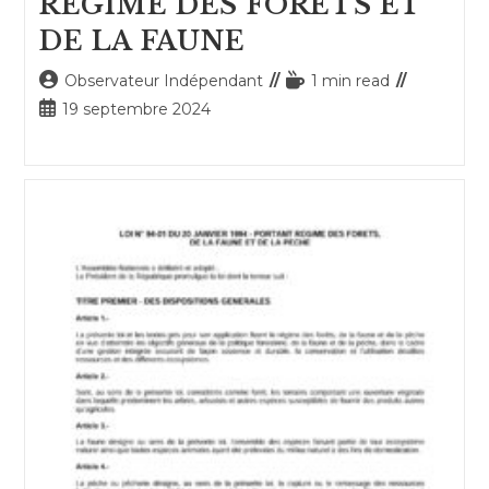
REGIME DES FORETS ET
DE LA FAUNE
Auteur/autrice
Temps
Observateur Indépendant
1 min read
de
de
Publication
19 septembre 2024
la
lecture :
publiée :
publication :