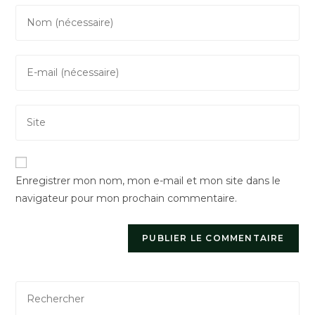
Enter
your
name
Enter
or
your
username
email
to
Saisir
address
comment
l’URL
to
de
comment
votre
Enregistrer mon nom, mon e-mail et mon site dans le
site
navigateur pour mon prochain commentaire.
(facultatif)