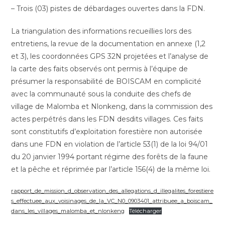
– Trois (03) pistes de débardages ouvertes dans la FDN.
La triangulation des informations recueillies lors des
entretiens, la revue de la documentation en annexe (1,2
et 3), les coordonnées GPS 32N projetées et l’analyse de
la carte des faits observés ont permis à l’équipe de
présumer la responsabilité de BOISCAM en complicité
avec la communauté sous la conduite des chefs de
village de Malomba et Nlonkeng, dans la commission des
actes perpétrés dans les FDN desdits villages. Ces faits
sont constitutifs d’exploitation forestière non autorisée
dans une FDN en violation de l’article 53(1) de la loi 94/01
du 20 janvier 1994 portant régime des forêts de la faune
et la pêche et réprimée par l’article 156(4) de la même loi.
rapport_de_mission_d_observation_des_allegations_d_illegalites_forestiere
s_effectuee_aux_voisinages_de_la_VC_N0_0903401_attribuee_a_boiscam_
dans_les_villages_malomba_et_nlonkeng
Télécharger