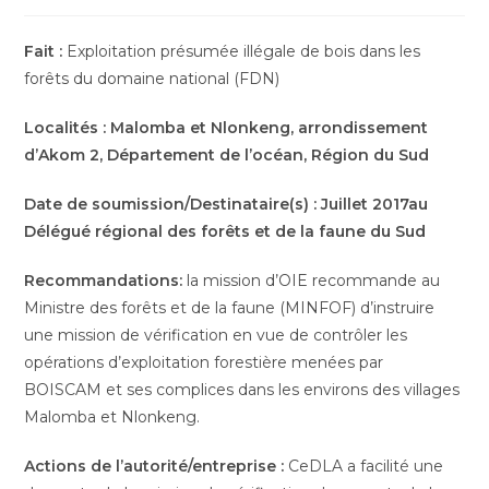
de
de
la
lecture :
publication :
Fait :
Exploitation présumée illégale de bois dans les
forêts du domaine national (FDN)
Localités
:
Malomba et Nlonkeng, arrondissement
d’Akom 2, Département de l’océan, Région du Sud
Date de soumission/Destinataire(s) :
Juillet 2017au
Délégué régional des forêts et de la faune du Sud
Recommandations:
la mission d’OIE recommande au
Ministre des forêts et de la faune (MINFOF) d’instruire
une mission de vérification en vue de contrôler les
opérations d’exploitation forestière menées par
BOISCAM et ses complices dans les environs des villages
Malomba et Nlonkeng.
Actions de l’autorité/entreprise :
CeDLA a facilité une