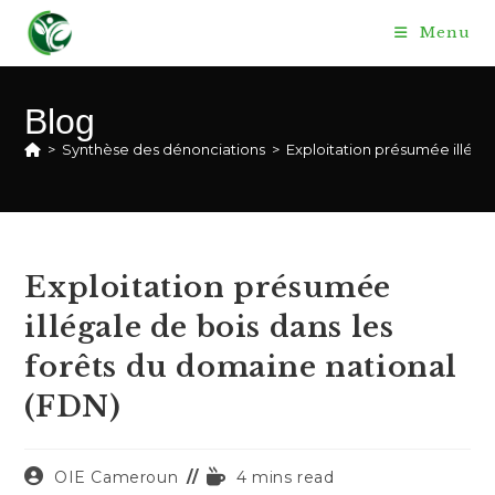
Skip
Menu
to
content
Blog
>
Synthèse des dénonciations
>
Exploitation présumée illéga
Exploitation présumée
illégale de bois dans les
forêts du domaine national
(FDN)
Auteur/autrice
Temps
OIE Cameroun
4 mins read